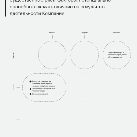
способные оказать влияние на результаты
деятельности Компании.
Низкий
Средний
Высокий
Дефицит квалифици-
Низкая
рованных кадров, отток
ИТ-специалистов
Растущая конкуренция,
Снижение спроса
появление новых игроков
на
продукты и услуги
Средняя
на
рынке кибербезопасности
Компании из-за
Риск изменения нормативно-
сокращения бюджетов
правовой среды
заказчиков
Санкционные риски