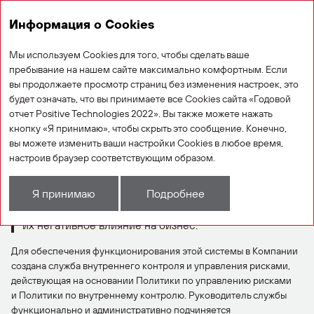
Информация о Cookies
Годовой отчет 2022
Мы используем Cookies для того, чтобы сделать ваше
пребывание на нашем сайте максимально комфортным. Если
Управление рисками и внутренний
вы продолжаете просмотр страниц без изменения настроек, это
контроль
будет означать, что вы принимаете все Cookies сайта «Годовой
отчет Positive Technologies 2022». Вы также можете нажать
кнопку «Я принимаю», чтобы скрыть это сообщение. Конечно,
вы можете изменить ваши настройки Cookies в любое время,
Цель Компании в области управления рисками —
настроив браузер соответствующим образом.
выстроить систему, которая позволит своевременно
выявлять, оценивать, контролировать
Я принимаю
Подробнее
и предупреждать риски, возникающие в ходе
операционной деятельности, и минимизировать
их негативное влияние на бизнес.
Для обеспечения функционирования этой системы в Компании
создана служба внутреннего контроля и управления рисками,
действующая на основании Политики по управлению рисками
и Политики по внутреннему контролю. Руководитель службы
функционально и административно подчиняется